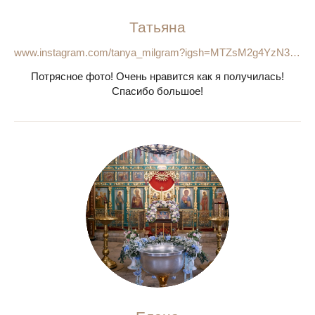
Татьяна
www.instagram.com/tanya_milgram?igsh=MTZsM2g4YzN3bDh1Yg==
Потрясное фото! Очень нравится как я получилась!
Спасибо большое!