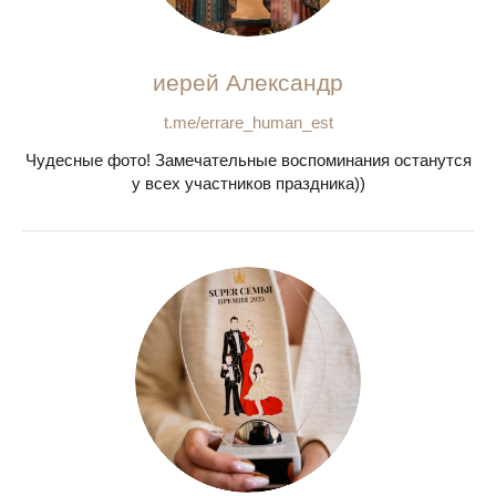
иерей Александр
t.me/errare_human_est
Чудесные фото! Замечательные воспоминания останутся
у всех участников праздника))