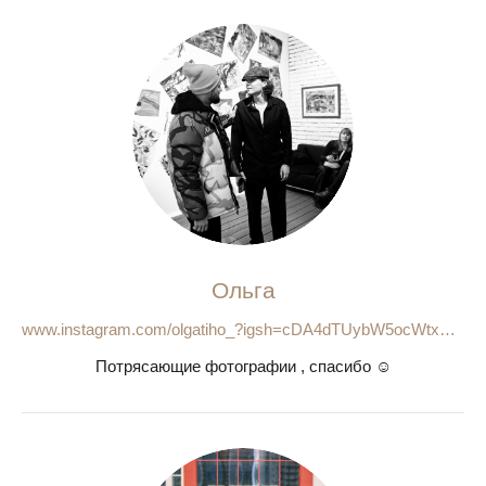
Ольга
www.instagram.com/olgatiho_?igsh=cDA4dTUybW5ocWtx&utm_source=qr
Потрясающие фотографии , спасибо ☺️